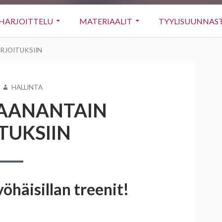
HARJOITTELU
MATERIAALIT
TYYLISUUNNAS
RJOITUKSIIN
KIRJOITTAJA
HALLINTA
AANANTAIN
TUKSIIN
häisillan treenit!