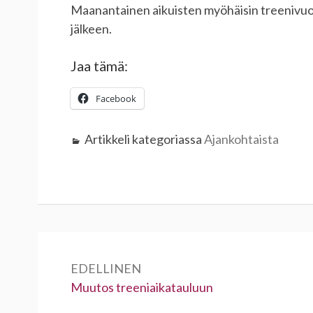
Maanantainen aikuisten myöhäisin treenivuo
jälkeen.
Jaa tämä:
Facebook
Artikkeli kategoriassa
Ajankohtaista
Artikkelien
selaus
EDELLINEN
Edellinen:
Muutos treeniaikatauluun