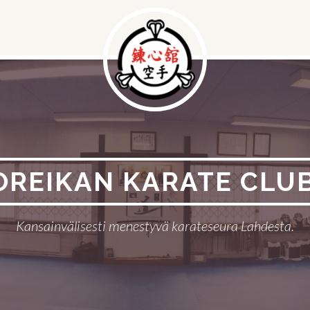
OREIKAN KARATE CLUB
Kansainvälisesti menestyvä karateseura Lahdesta.