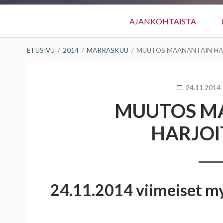
Päävalikko
AJANKOHTAISTA
MURUPOLKU
ETUSIVU
2014
MARRASKUU
MUUTOS MAANANTAIN HA
KIRJOITETTU
24.11.2014
MUUTOS M
HARJOI
24.11.2014 viimeiset myö