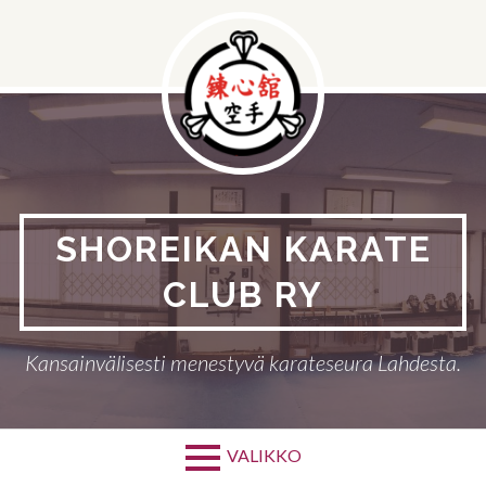
Hyppää
sisältöön
SHOREIKAN KARATE
CLUB RY
Kansainvälisesti menestyvä karateseura Lahdesta.
VALIKKO