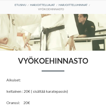
MURUPOLKU
ETUSIVU
HARJOITTELUAJAT
HARJOITTELUHINNAT
VYÖKOEHINNASTO
VYÖKOEHINNASTO
Aikuiset:
keltainen : 20€ ( sisältää karatepassin)
Oranssi: 20€