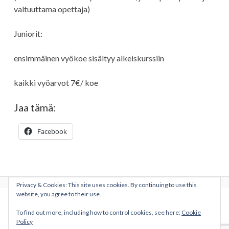
valtuuttama opettaja)
Juniorit:
ensimmäinen vyökoe sisältyy alkeiskurssiin
kaikki vyöarvot 7€/ koe
Jaa tämä:
Facebook
Privacy & Cookies: This site uses cookies. By continuing to use this
website, you agree to their use.
Sivupalkki
To find out more, including how to control cookies, see here:
Cookie
Policy