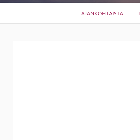
Päävalikko
AJANKOHTAISTA
MURUPOLKU