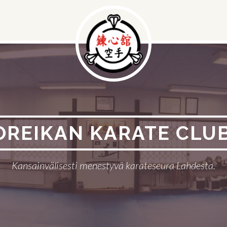
OREIKAN KARATE CLUB
Kansainvälisesti menestyvä karateseura Lahdesta.