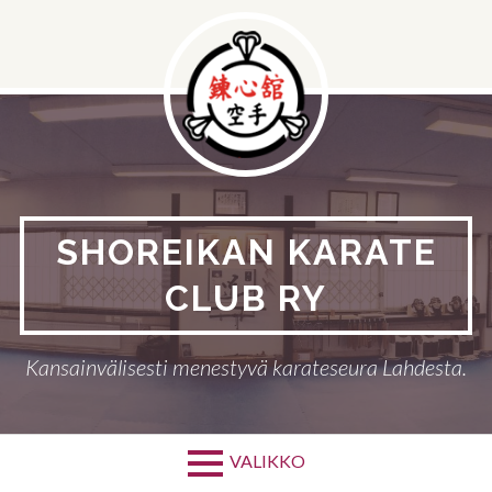
Hyppää
sisältöön
SHOREIKAN KARATE
CLUB RY
Kansainvälisesti menestyvä karateseura Lahdesta.
VALIKKO