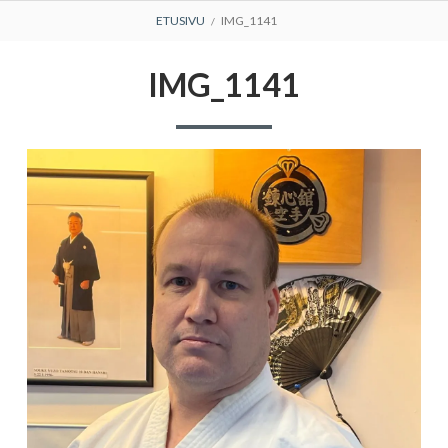
MURUPOLKU
ETUSIVU
IMG_1141
IMG_1141