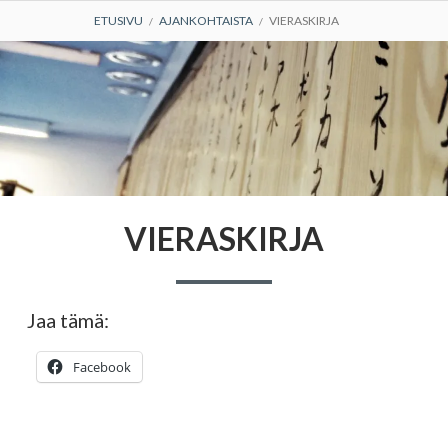
MURUPOLKU
ETUSIVU
AJANKOHTAISTA
VIERASKIRJA
Leirit
Harjoitteluajat
Ladattavat
tiedostot
Harjoitteluhinnat
VIERASKIRJA
Vyökoehinnasto
Yhteystiedot
Jaa tämä:
Vetäjät
Facebook