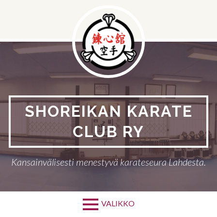
Hyppää
sisältöön
SHOREIKAN KARATE
CLUB RY
Kansainvälisesti menestyvä karateseura Lahdesta.
VALIKKO