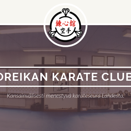
OREIKAN KARATE CLUB
Kansainvälisesti menestyvä karateseura Lahdesta.